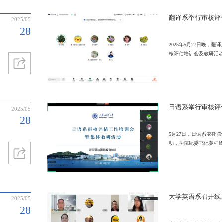
育
2025/05
28