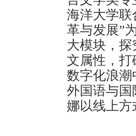
4
月
1
坛在山
言文学
海洋大
革与发
大模块